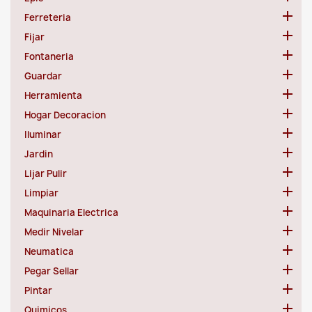

Ferreteria

Fijar

Fontaneria

Guardar

Herramienta

Hogar Decoracion

Iluminar

Jardin

Lijar Pulir

Limpiar

Maquinaria Electrica

Medir Nivelar

Neumatica

Pegar Sellar

Pintar

Quimicos