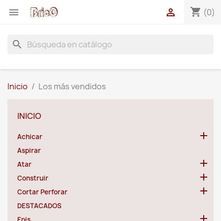
shopping_cart


(0)
search
Inicio
Los más vendidos
INICIO

Achicar
Aspirar

Atar

Construir

Cortar Perforar
DESTACADOS

Epis