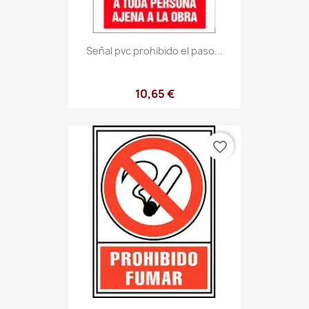
Señal pvc prohibido el paso...
10,65 €
favorite_border