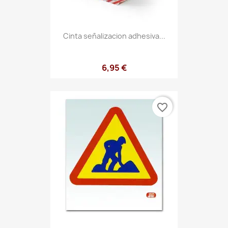
Cinta señalizacion adhesiva...
6,95 €
favorite_border