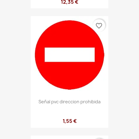
12,35 €
favorite_border
Señal pvc direccion prohibida
1,55 €