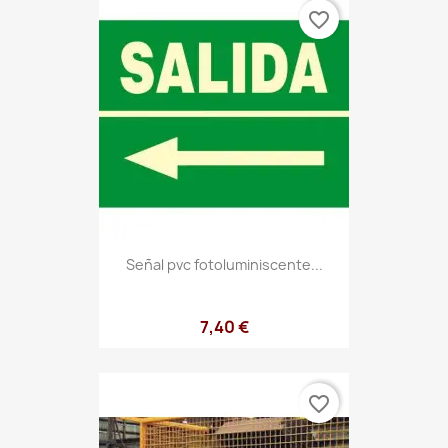
favorite_border
Señal pvc fotoluminiscente...
7,40 €
favorite_border