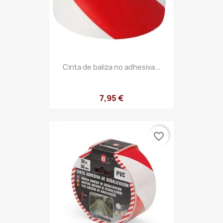
Cinta de baliza no adhesiva...
7,95 €
favorite_border