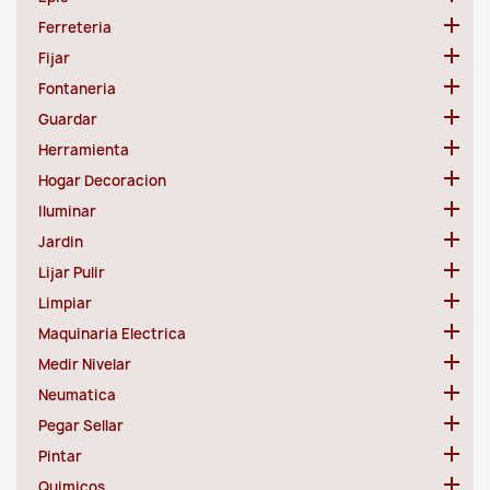

Ferreteria

Fijar

Fontaneria

Guardar

Herramienta

Hogar Decoracion

Iluminar

Jardin

Lijar Pulir

Limpiar

Maquinaria Electrica

Medir Nivelar

Neumatica

Pegar Sellar

Pintar

Quimicos