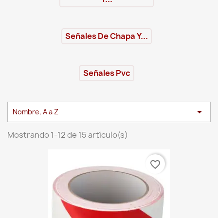
Señales De Chapa Y...
Señales Pvc

Nombre, A a Z
Mostrando 1-12 de 15 artículo(s)
favorite_border