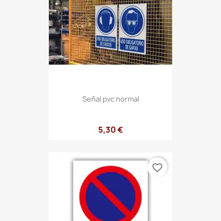
Señal pvc normal
5,30 €
favorite_border