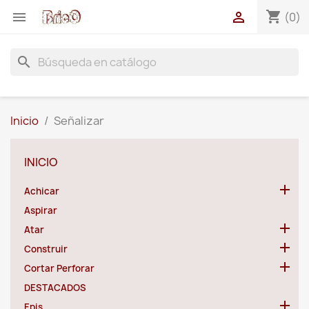
shopping_cart


(0)
search
Inicio
Señalizar
INICIO

Achicar
Aspirar

Atar

Construir

Cortar Perforar
DESTACADOS

Epis