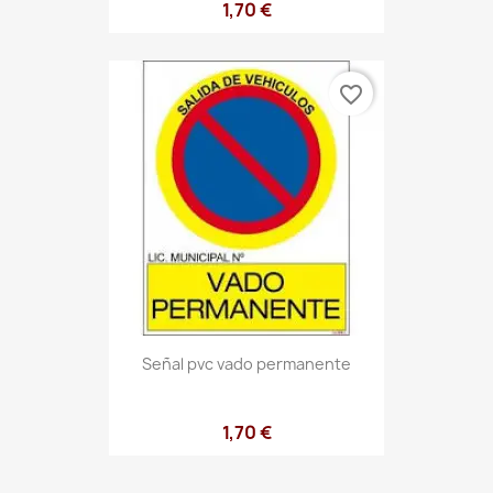
1,70 €
favorite_border
Señal pvc vado permanente
1,70 €