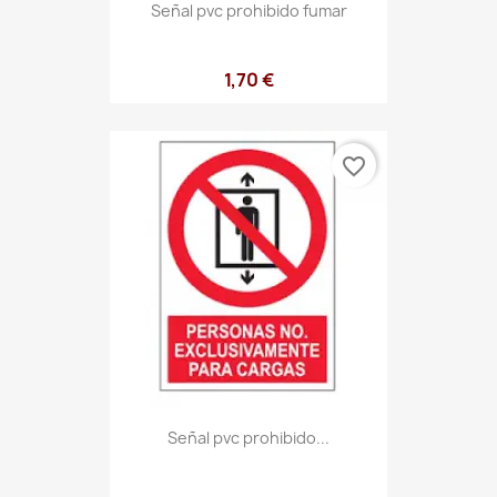
Señal pvc prohibido fumar
1,70 €
favorite_border
Señal pvc prohibido...