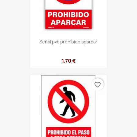
Señal pvc prohibido aparcar
1,70 €
favorite_border