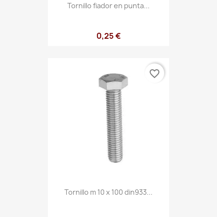
Tornillo fiador en punta...
0,25 €
favorite_border
Tornillo m 10 x 100 din933...