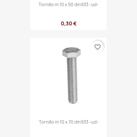
Tornillo m 10 x 50 din933 -ud-
0,30 €
favorite_border
Tornillo m 10 x 70 din933 -ud-