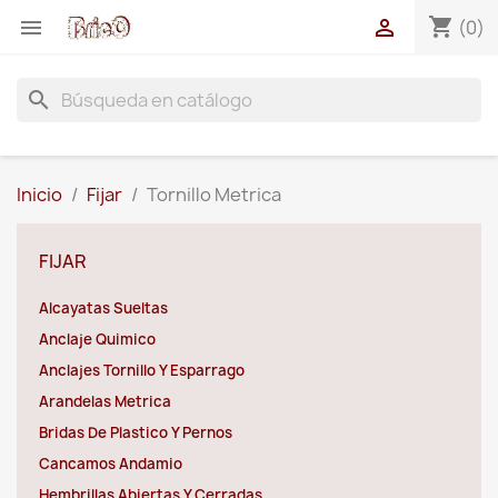
shopping_cart


(0)
search
Inicio
Fijar
Tornillo Metrica
FIJAR
Alcayatas Sueltas
Anclaje Quimico
Anclajes Tornillo Y Esparrago
Arandelas Metrica
Bridas De Plastico Y Pernos
Cancamos Andamio
Hembrillas Abiertas Y Cerradas