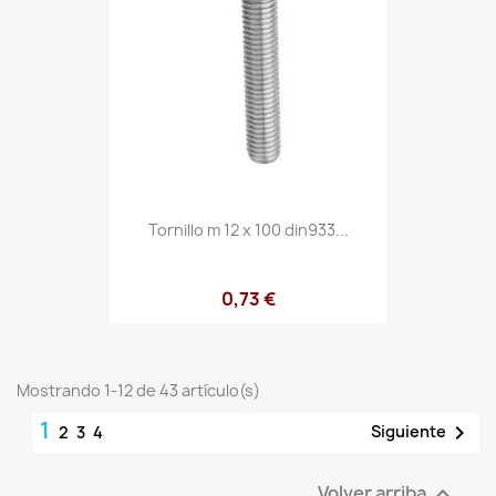
Tornillo m 12 x 100 din933...
0,73 €
Mostrando 1-12 de 43 artículo(s)
1

Siguiente
2
3
4
Volver arriba
