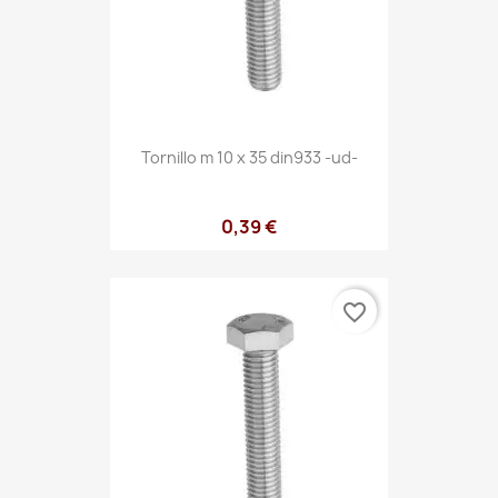
Tornillo m 10 x 35 din933 -ud-
0,39 €
favorite_border