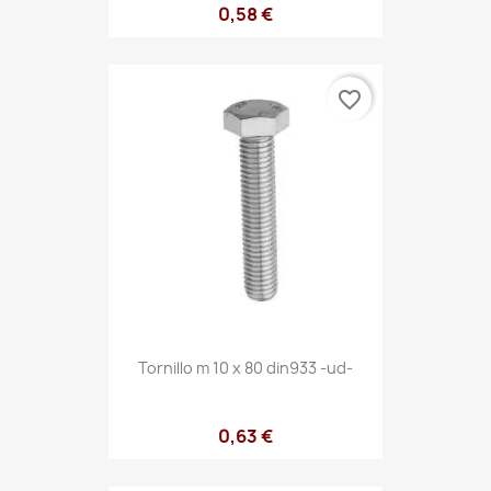
0,58 €
favorite_border
Tornillo m 10 x 80 din933 -ud-
0,63 €