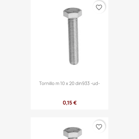
favorite_border
Tornillo m 10 x 20 din933 -ud-
0,15 €
favorite_border