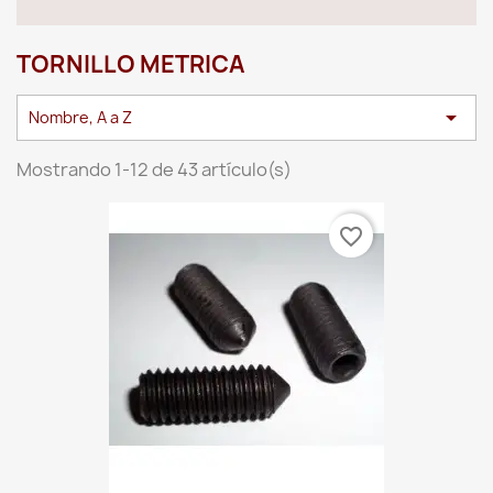
TORNILLO METRICA

Nombre, A a Z
Mostrando 1-12 de 43 artículo(s)
favorite_border