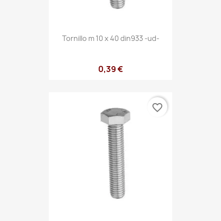
Tornillo m 10 x 40 din933 -ud-
0,39 €
favorite_border