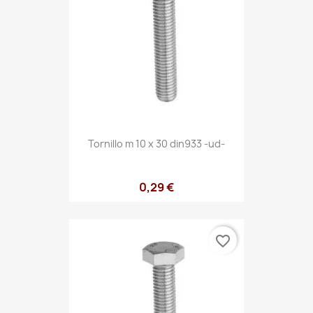
Tornillo m 10 x 30 din933 -ud-
0,29 €
favorite_border