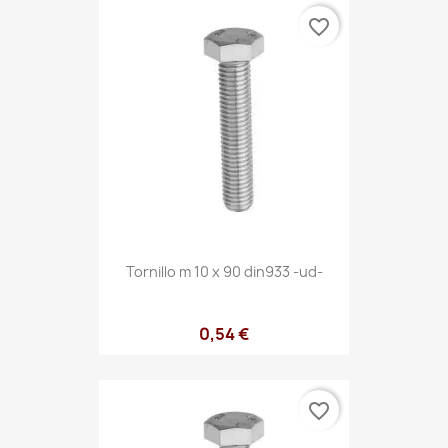
favorite_border
Tornillo m 10 x 90 din933 -ud-
0,54 €
favorite_border