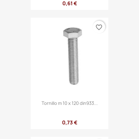
0,61 €
favorite_border
Tornillo m 10 x 120 din933...
0,73 €