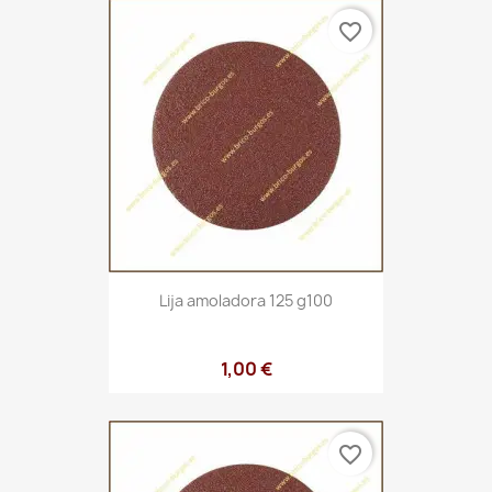
favorite_border
Lija amoladora 125 g100
1,00 €
favorite_border