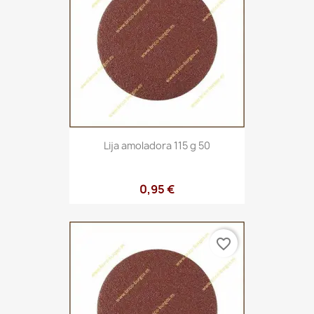
Lija amoladora 115 g 50
0,95 €
favorite_border