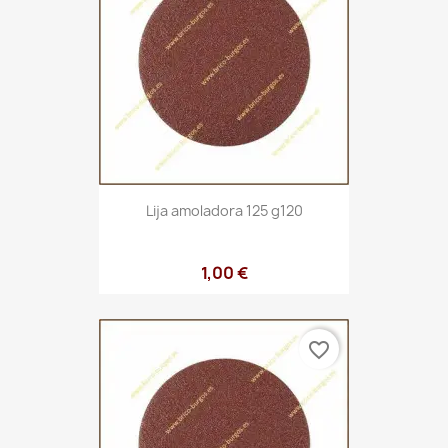
Lija amoladora 125 g120
1,00 €
favorite_border