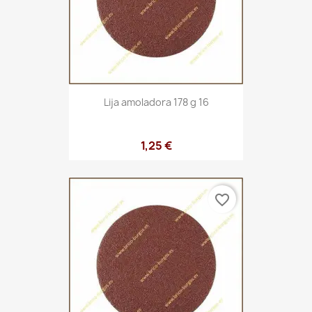
Lija amoladora 178 g 16
1,25 €
favorite_border