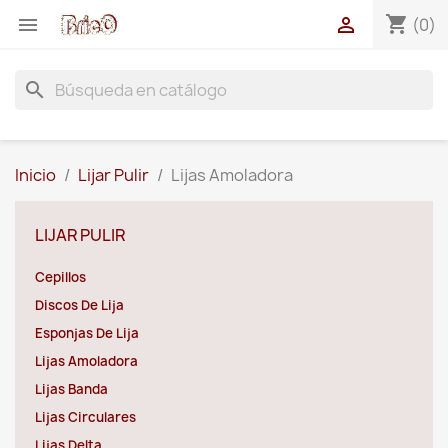
shopping_cart


(0)
search
Inicio
Lijar Pulir
Lijas Amoladora
LIJAR PULIR
Cepillos
Discos De Lija
Esponjas De Lija
Lijas Amoladora
Lijas Banda
Lijas Circulares
Lijas Delta