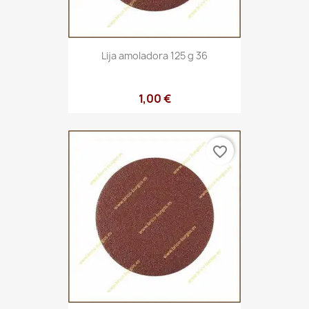
Lija amoladora 125 g 36
1,00 €
favorite_border