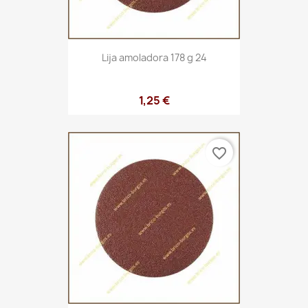
Lija amoladora 178 g 24
1,25 €
favorite_border