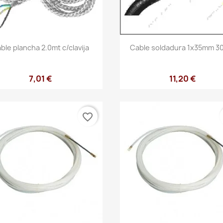
Vista rápida
Vista rápida


ble plancha 2.0mt c/clavija
Cable soldadura 1x35mm 30
7,01 €
11,20 €
favorite_border