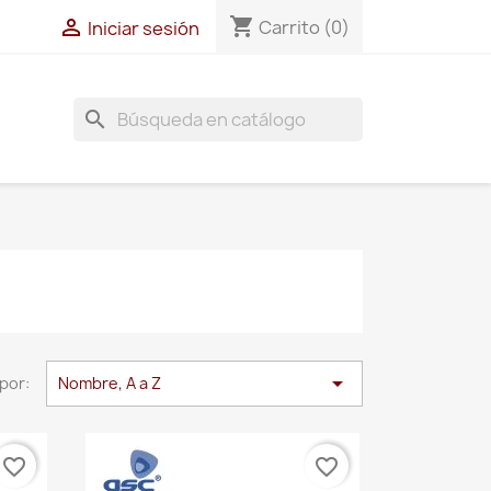
shopping_cart

Carrito
(0)
Iniciar sesión
search

por:
Nombre, A a Z
favorite_border
favorite_border