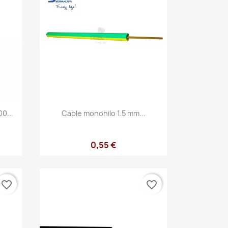
Vista rápida

0...
Cable monohilo 1.5 mm...
0,55 €
favorite_border
favorite_border