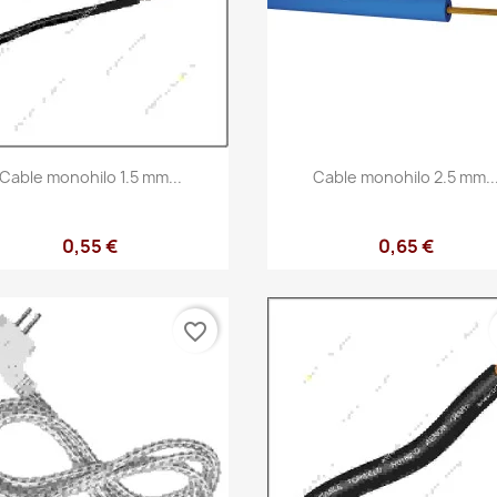
Vista rápida
Vista rápida


Cable monohilo 1.5 mm...
Cable monohilo 2.5 mm..
0,55 €
0,65 €
favorite_border