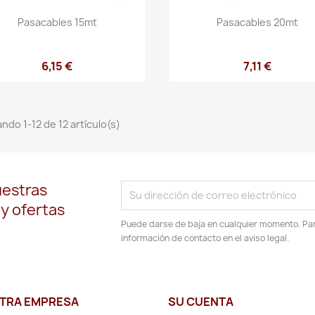
Vista rápida
Vista rápida


Pasacables 15mt
Pasacables 20mt
6,15 €
7,11 €
ndo 1-12 de 12 artículo(s)
uestras
 y ofertas
Puede darse de baja en cualquier momento. Para
información de contacto en el aviso legal.
TRA EMPRESA
SU CUENTA