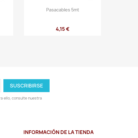
Vista rápida

Pasacables 5mt
4,15 €
 ello, consulte nuestra
INFORMACIÓN DE LA TIENDA