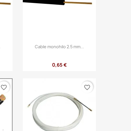
Vista rápida

.
Cable monohilo 2.5 mm...
0,65 €
favorite_border
favorite_border