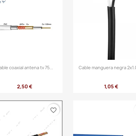
Vista rápida
Vista rápida


able coaxial antena tv 75...
Cable manguera negra 2x1.0
2,50 €
1,05 €
favorite_border