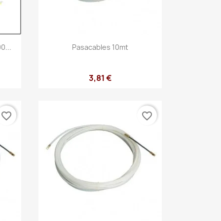
Vista rápida

0...
Pasacables 10mt
3,81 €
favorite_border
favorite_border