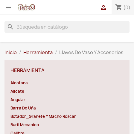
shopping_cart


(0)
search
Inicio
Herramienta
Llaves De Vaso Y Accesorios
HERRAMIENTA
Alcotana
Alicate
Angular
Barra De Uña
Botador_Granete Y Macho Roscar
Buril Mecanico
Calibre