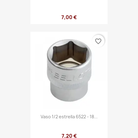
7,00 €
favorite_border
Vaso 1/2 estrella 6522 - 18...
7,20 €