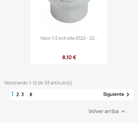
Vaso 1/2 estrella 6522 - 22...
8,10 €
Mostrando 1-12 de 93 artículo(s)
1

Siguiente
2
3
…
8
Volver arriba
