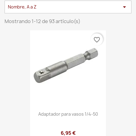

Nombre, A a Z
Mostrando 1-12 de 93 artículo(s)
favorite_border
Adaptador para vasos 1/4-50
6,95 €