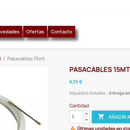
vedades
Ofertas
Contacto
l
Pasacables 15mt
PASACABLES 15MT
6,15 €
Impuestos incluidos
Entrega ent
Cantidad

AÑADIR 

Últimas unidades en st