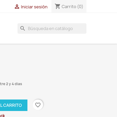
shopping_cart

Carrito
(0)
Iniciar sesión
search
re 2 y 4 dias
favorite_border
AL CARRITO
ock