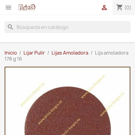
shopping_cart


(0)
search
Inicio
Lijar Pulir
Lijas Amoladora
Lija amoladora
178 g 16