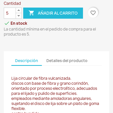
Cantidad

favorite_border
AÑADIR AL CARRITO

En stock
La cantidad mínima en el pedido de compra para el
producto es 5.
Descripción
Detalles del producto
Lija circular de fibra vulcanizada.
discos con base de fibra y grano corindón,
orientado por proceso electrolítico, adecuados
para el lijado y pulido de superficies.
empleados mediante amoladoras angulares,
sujetando el disco de lija sobre un plato de goma
flexible.