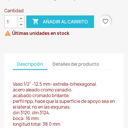
Cantidad

favorite_border
AÑADIR AL CARRITO

Últimas unidades en stock
Descripción
Detalles del producto
Vaso 1/2" -12.5 mm- extrella-bihexagonal.
acero aleado cromo vanadio.
acabado cromado brillante.
perfil npp, hace que la superficie de apoyo sea en
el lateral, no en las esquinas.
din 3120. din 3124.
boca: 16 mm.
longitud total: 38.0 mm.