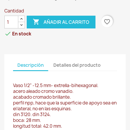
Cantidad

favorite_border
AÑADIR AL CARRITO

En stock
Descripción
Detalles del producto
Vaso 1/2" -12.5 mm- extrella-bihexagonal.
acero aleado cromo vanadio.
acabado cromado brillante.
perfil npp, hace que la superficie de apoyo sea en
el lateral, no en las esquinas.
din 3120. din 3124.
boca: 28 mm.
longitud total: 42.0 mm.