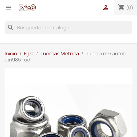
shopping_cart


(0)
search
Inicio
Fijar
Tuercas Metrica
Tuerca m 6 autob.
din985 -ud-