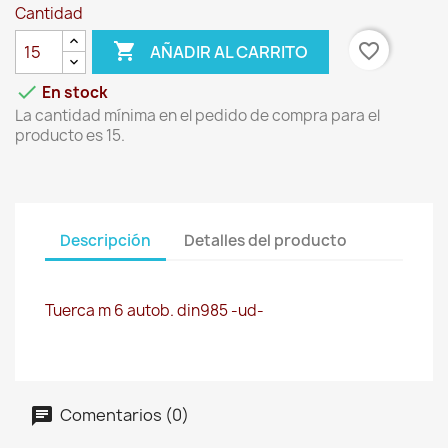
Cantidad

favorite_border
AÑADIR AL CARRITO

En stock
La cantidad mínima en el pedido de compra para el
producto es 15.
Descripción
Detalles del producto
Tuerca m 6 autob. din985 -ud-
Comentarios (0)