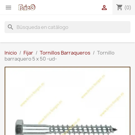
shopping_cart


(0)
search
Inicio
Fijar
Tornillos Barraqueros
Tornillo
barraquero 5 x 50 -ud-