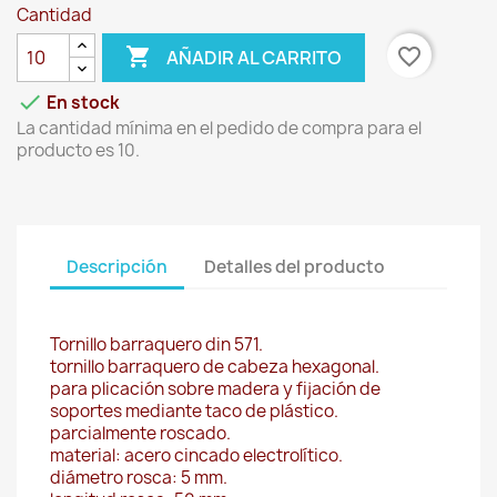
Cantidad

favorite_border
AÑADIR AL CARRITO

En stock
La cantidad mínima en el pedido de compra para el
producto es 10.
Descripción
Detalles del producto
Tornillo barraquero din 571.
tornillo barraquero de cabeza hexagonal.
para plicación sobre madera y fijación de
soportes mediante taco de plástico.
parcialmente roscado.
material: acero cincado electrolítico.
diámetro rosca: 5 mm.