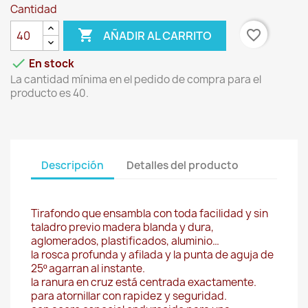
Cantidad

favorite_border
AÑADIR AL CARRITO

En stock
La cantidad mínima en el pedido de compra para el
producto es 40.
Descripción
Detalles del producto
Tirafondo que ensambla con toda facilidad y sin
taladro previo madera blanda y dura,
aglomerados, plastificados, aluminio…
la rosca profunda y afilada y la punta de aguja de
25º agarran al instante.
la ranura en cruz está centrada exactamente.
para atornillar con rapidez y seguridad.