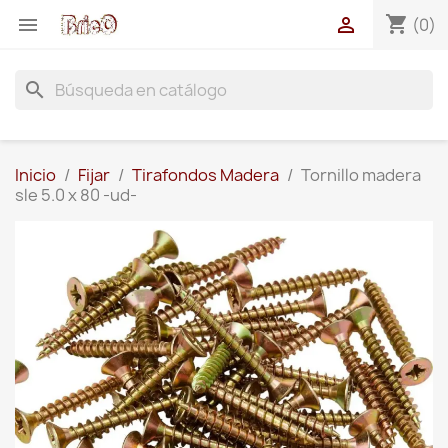
shopping_cart


(0)
search
Inicio
Fijar
Tirafondos Madera
Tornillo madera
sle 5.0 x 80 -ud-