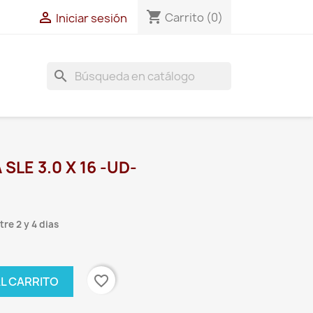
shopping_cart

Carrito
(0)
Iniciar sesión
search
LE 3.0 X 16 -UD-
re 2 y 4 dias
favorite_border
AL CARRITO