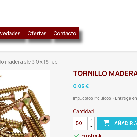
vedades
Ofertas
Contacto
lo madera sle 3.0 x 16 -ud-
TORNILLO MADERA S
0,05 €
Impuestos incluidos
Entrega ent
Cantidad

AÑADIR 

En stock