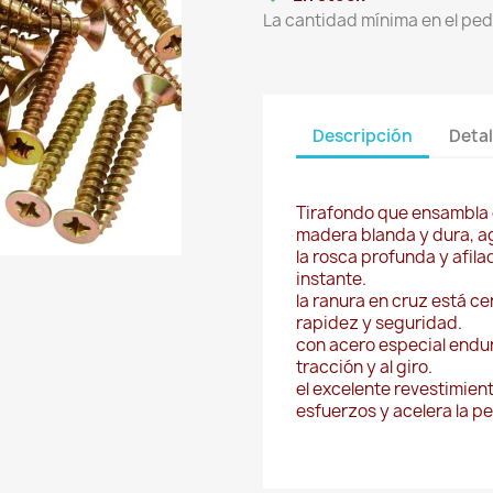
La cantidad mínima en el ped
Descripción
Detal
Tirafondo que ensambla c
madera blanda y dura, ag
la rosca profunda y afila
instante.
la ranura en cruz está c
rapidez y seguridad.
con acero especial endur
tracción y al giro.
el excelente revestimien
esfuerzos y acelera la p