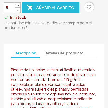

favorite_border
AÑADIR AL CARRITO

En stock
La cantidad mínima en el pedido de compra para el
producto es 5.
Descripción
Detalles del producto
Bloque de lija. nbloque manual flexible, revestido
por las cuatro caras. ngrano de óxido de aluminio.
nestructura cerrada, tipo b/c -110 gr/m2-.
nutilizable en plano o vertical -cuatro lados
útiles-. npara superficies planas y perfiladas
gracias a su núcleo de espuma flexible. nrobusto,
lavable y reutilizable. nespecialmente indicado
para pinturas, lacas, masillas y madera.