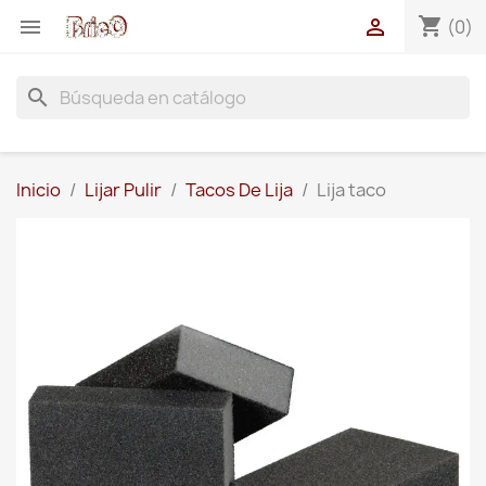
shopping_cart


(0)
search
Inicio
Lijar Pulir
Tacos De Lija
Lija taco