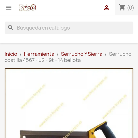
shopping_cart


(0)
search
Inicio
Herramienta
Serrucho Y Sierra
Serrucho
costilla 4567 - u2 - 9t - 14 bellota