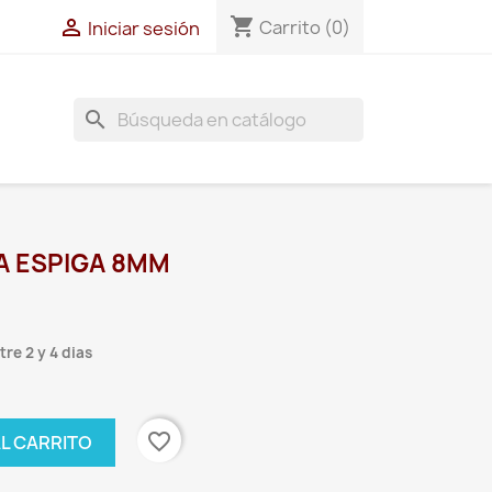
shopping_cart

Carrito
(0)
Iniciar sesión
search
A ESPIGA 8MM
re 2 y 4 dias
favorite_border
AL CARRITO