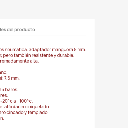
les del producto
tos neumática. adaptador manguera 8 mm.
ar, pero también resistente y durable.
tremadamente alta.
ano.
l: 7.6 mm.
16 bares.
res.
-20º c a +100º c.
: latón/acero niquelado.
cero cincado y templado.
n.