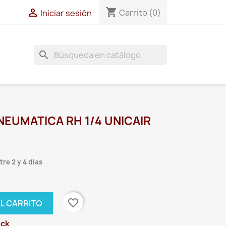
shopping_cart

Carrito
(0)
Iniciar sesión
search
EUMATICA RH 1/4 UNICAIR
re 2 y 4 dias
favorite_border
AL CARRITO
ock