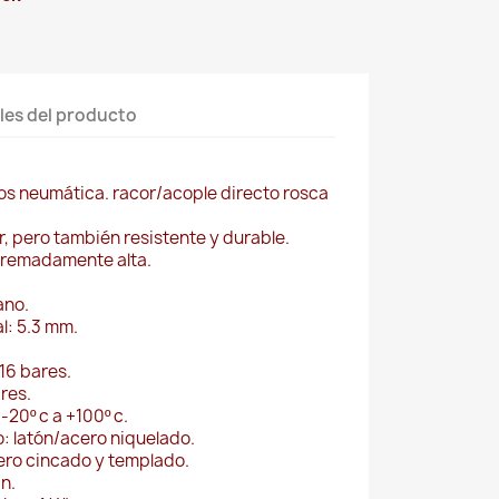
les del producto
os neumática. racor/acople directo rosca
ar, pero también resistente y durable.
tremadamente alta.
ano.
l: 5.3 mm.
16 bares.
res.
-20º c a +100º c.
: latón/acero niquelado.
cero cincado y templado.
n.