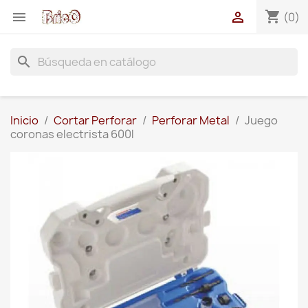
shopping_cart


(0)
search
Inicio
Cortar Perforar
Perforar Metal
Juego
coronas electrista 600l