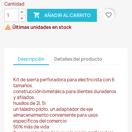
Cantidad

favorite_border
AÑADIR AL CARRITO

Últimas unidades en stock
Descripción
Detalles del producto
Kit de sierra perforadora para electricista con 6
tamaños.
construcción bimetálica para dientes duraderos
y afilados.
husillos de 2l, 5l
un taladro piloto, un adaptador de eje
almacenamiento conveniente para usos
específicos del comercio
50% más de vida