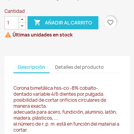
Cantidad

favorite_border
AÑADIR AL CARRITO

Últimas unidades en stock
Descripción
Detalles del producto
Corona bimetálica hss-co -8% cobalto-.
dentado variable 4/6 dientes por pulgada.
posibilidad de cortar orificios circulares de
manera exacta.
adecuada para acero, fundición, aluminio, latón,
madera, plásticos, ...
el número de r. p. m. está en función del material a
cortar.