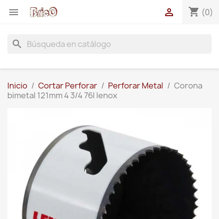
shopping_cart


(0)
search
Inicio
Cortar Perforar
Perforar Metal
Corona
bimetal 121mm 4 3/4 76l lenox