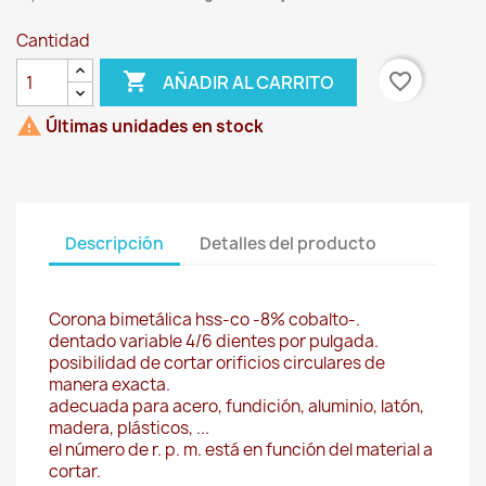
Cantidad

favorite_border
AÑADIR AL CARRITO

Últimas unidades en stock
Descripción
Detalles del producto
Corona bimetálica hss-co -8% cobalto-.
dentado variable 4/6 dientes por pulgada.
posibilidad de cortar orificios circulares de
manera exacta.
adecuada para acero, fundición, aluminio, latón,
madera, plásticos, ...
el número de r. p. m. está en función del material a
cortar.