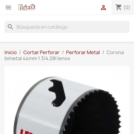
shopping_cart


(0)
search
Inicio
Cortar Perforar
Perforar Metal
Corona
bimetal 44mm 1 3/4 28l lenox