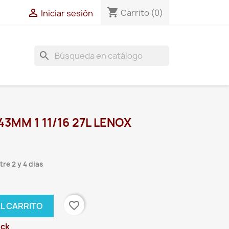
shopping_cart

Carrito
(0)
Iniciar sesión
search
3MM 1 11/16 27L LENOX
re 2 y 4 dias
favorite_border
AL CARRITO
ock