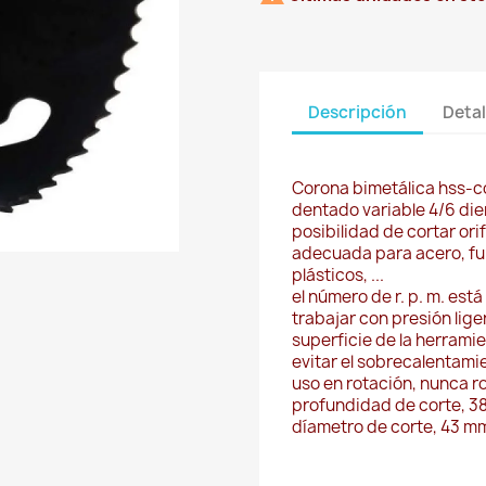
Descripción
Detal
Corona bimetálica hss-c
dentado variable 4/6 die
posibilidad de cortar ori
adecuada para acero, fun
plásticos, ...
el número de r. p. m. está
trabajar con presión liger
superficie de la herramie
evitar el sobrecalentamie
uso en rotación, nunca r
profundidad de corte, 3
díametro de corte, 43 m