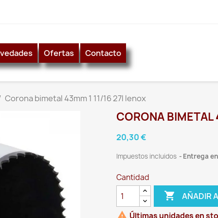
vedades
Ofertas
Contacto
Corona bimetal 43mm 1 11/16 27l lenox
CORONA BIMETAL 4
20,30 €
Impuestos incluidos
Entrega ent
Cantidad

AÑADIR 

Últimas unidades en st