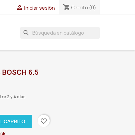
shopping_cart

Carrito
(0)
Iniciar sesión
search
 BOSCH 6.5
re 2 y 4 dias
favorite_border
AL CARRITO
ock