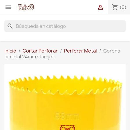
shopping_cart


(0)
search
Inicio
Cortar Perforar
Perforar Metal
Corona
bimetal 24mm star-jet