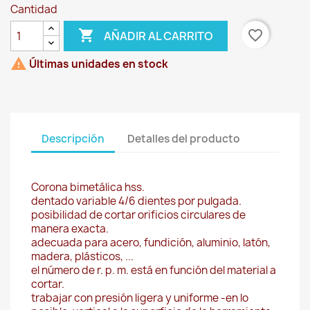
Cantidad

favorite_border
AÑADIR AL CARRITO

Últimas unidades en stock
Descripción
Detalles del producto
Corona bimetálica hss.
dentado variable 4/6 dientes por pulgada.
posibilidad de cortar orificios circulares de
manera exacta.
adecuada para acero, fundición, aluminio, latón,
madera, plásticos, ...
el número de r. p. m. está en función del material a
cortar.
trabajar con presión ligera y uniforme -en lo