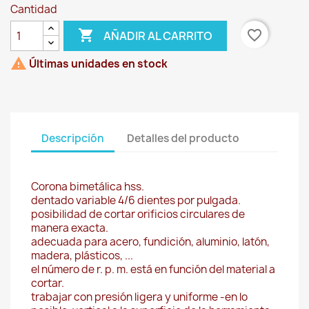
Cantidad

favorite_border
AÑADIR AL CARRITO

Últimas unidades en stock
Descripción
Detalles del producto
Corona bimetálica hss.
dentado variable 4/6 dientes por pulgada.
posibilidad de cortar orificios circulares de
manera exacta.
adecuada para acero, fundición, aluminio, latón,
madera, plásticos, ...
el número de r. p. m. está en función del material a
cortar.
trabajar con presión ligera y uniforme -en lo