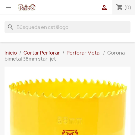
shopping_cart


(0)
search
Inicio
Cortar Perforar
Perforar Metal
Corona
bimetal 38mm star-jet