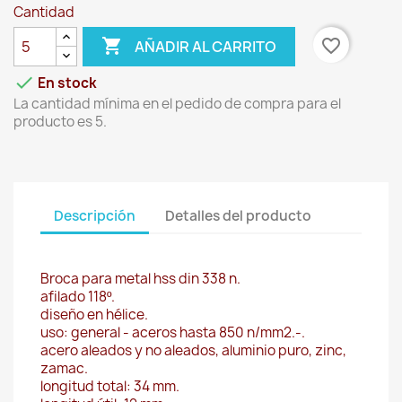
Cantidad

favorite_border
AÑADIR AL CARRITO

En stock
La cantidad mínima en el pedido de compra para el
producto es 5.
Descripción
Detalles del producto
Broca para metal hss din 338 n.
afilado 118º.
diseño en hélice.
uso: general - aceros hasta 850 n/mm2.-.
acero aleados y no aleados, aluminio puro, zinc,
zamac.
longitud total: 34 mm.