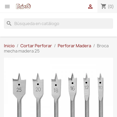
shopping_cart


(0)
search
Inicio
Cortar Perforar
Perforar Madera
Broca
mecha madera 25