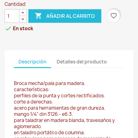
Cantidad

favorite_border
AÑADIR AL CARRITO

En stock
Descripción
Detalles del producto
Broca mecha/pala para madera.
características:
perfiles de la punta y cortes rectificados.
corte a derechas.
acero para herramientas de gran dureza.
mango 1/4" din 3126 - e6.3.
para taladrar en madera blanda, travesaños y
aglomerado.
en taladro portátil o de columna.