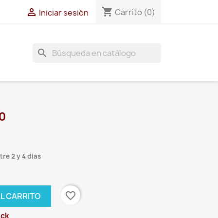
shopping_cart

Carrito
(0)
Iniciar sesión
search
0
re 2 y 4 dias
favorite_border
AL CARRITO
ock