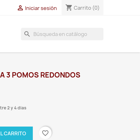
shopping_cart

Carrito
(0)
Iniciar sesión
search
A 3 POMOS REDONDOS
re 2 y 4 dias
favorite_border
AL CARRITO