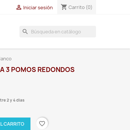
shopping_cart

Carrito
(0)
Iniciar sesión
search
lanco
A 3 POMOS REDONDOS
re 2 y 4 dias
favorite_border
AL CARRITO