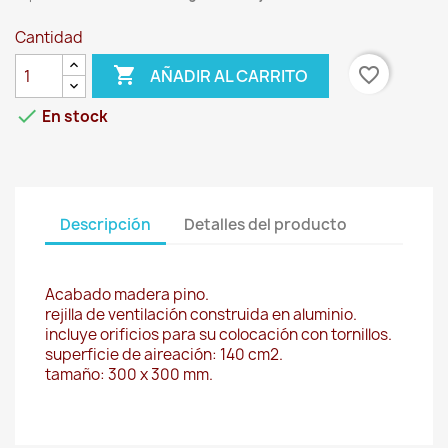
Cantidad

favorite_border
AÑADIR AL CARRITO

En stock
Descripción
Detalles del producto
Acabado madera pino.
rejilla de ventilación construida en aluminio.
incluye orificios para su colocación con tornillos.
superficie de aireación: 140 cm2.
tamaño: 300 x 300 mm.