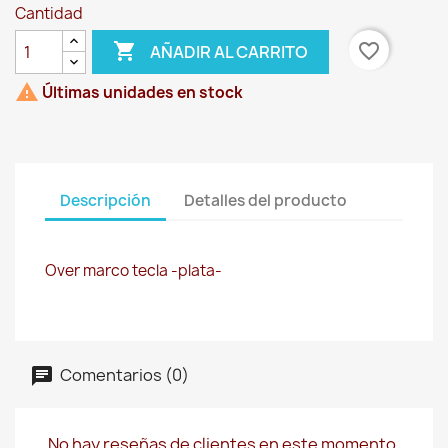
Cantidad

favorite_border
AÑADIR AL CARRITO

Últimas unidades en stock
Descripción
Detalles del producto
Over marco tecla -plata-
Comentarios (0)
No hay reseñas de clientes en este momento.