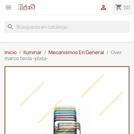
shopping_cart


(0)
search
Inicio
Iluminar
Mecanismos En General
Over
marco tecla -plata-