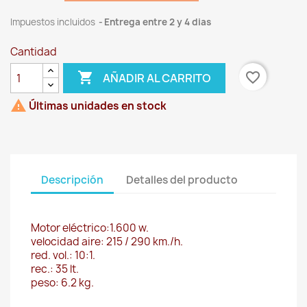
Impuestos incluidos
Entrega entre 2 y 4 dias
Cantidad

favorite_border
AÑADIR AL CARRITO

Últimas unidades en stock
Descripción
Detalles del producto
Motor eléctrico:1.600 w.
velocidad aire: 215 / 290 km./h.
red. vol.: 10:1.
rec.: 35 lt.
peso: 6.2 kg.