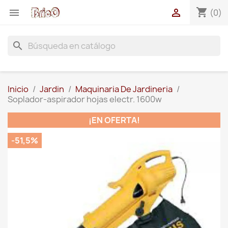
shopping_cart


(0)
search
Inicio
Jardin
Maquinaria De Jardineria
Soplador-aspirador hojas electr. 1600w
¡EN OFERTA!
-51,5%