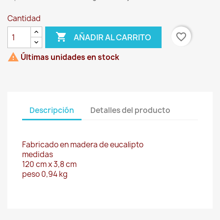
Cantidad

favorite_border
AÑADIR AL CARRITO

Últimas unidades en stock
Descripción
Detalles del producto
Fabricado en madera de eucalipto
medidas
120 cm x 3,8 cm
peso 0,94 kg