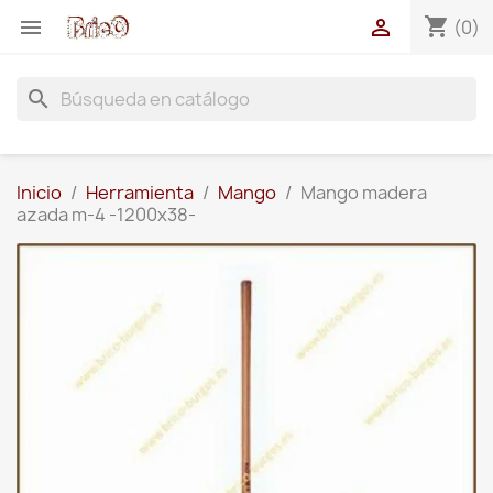
shopping_cart


(0)
search
Inicio
Herramienta
Mango
Mango madera
azada m-4 -1200x38-