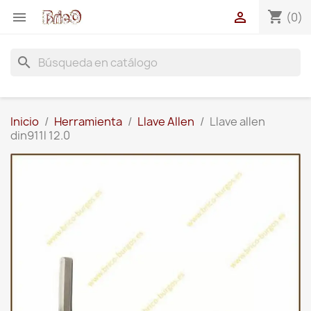
shopping_cart


(0)
search
Inicio
Herramienta
Llave Allen
Llave allen
din911l 12.0