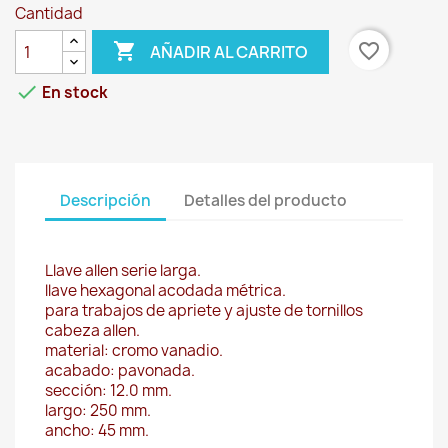
Cantidad

favorite_border
AÑADIR AL CARRITO

En stock
Descripción
Detalles del producto
Llave allen serie larga.
llave hexagonal acodada métrica.
para trabajos de apriete y ajuste de tornillos
cabeza allen.
material: cromo vanadio.
acabado: pavonada.
sección: 12.0 mm.
largo: 250 mm.
ancho: 45 mm.