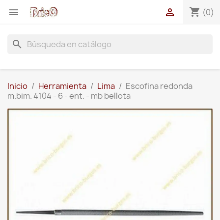
shopping_cart


(0)
search
Inicio
Herramienta
Lima
Escofina redonda
m.bim. 4104 - 6 - ent. - mb bellota