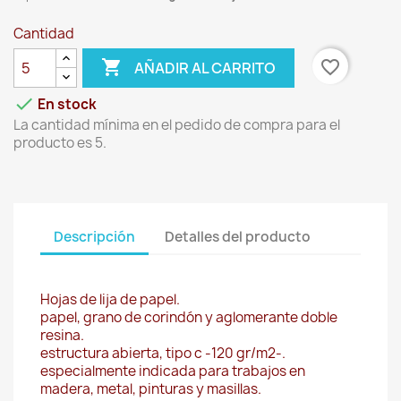
Cantidad

favorite_border
AÑADIR AL CARRITO

En stock
La cantidad mínima en el pedido de compra para el
producto es 5.
Descripción
Detalles del producto
Hojas de lija de papel.
papel, grano de corindón y aglomerante doble
resina.
estructura abierta, tipo c -120 gr/m2-.
especialmente indicada para trabajos en
madera, metal, pinturas y masillas.