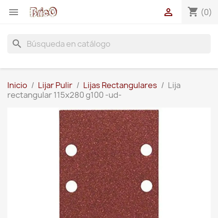
shopping_cart


(0)
search
Inicio
Lijar Pulir
Lijas Rectangulares
Lija
rectangular 115x280 g100 -ud-