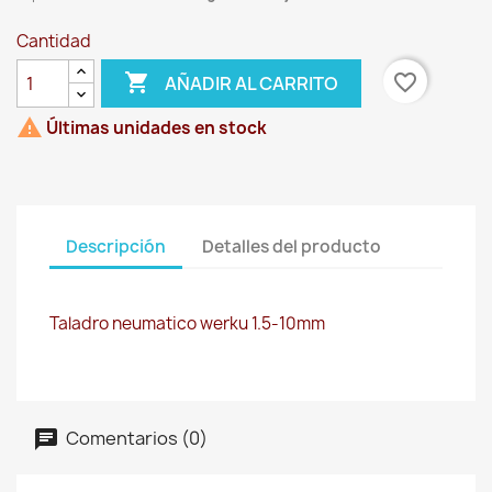
Cantidad

favorite_border
AÑADIR AL CARRITO

Últimas unidades en stock
Descripción
Detalles del producto
Taladro neumatico werku 1.5-10mm
Comentarios (0)