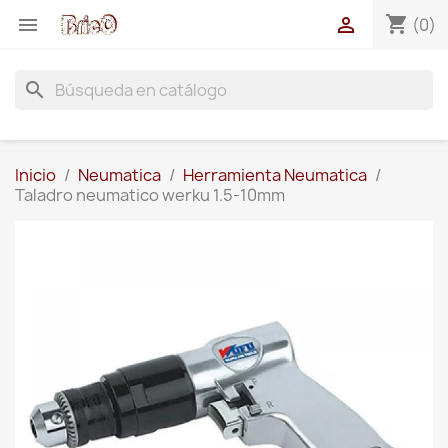
shopping_cart


(0)
search
Inicio
Neumatica
Herramienta Neumatica
Taladro neumatico werku 1.5-10mm