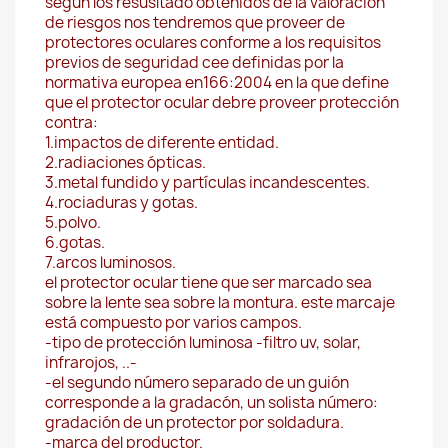
según los resusltado obtenidos de la valoración
de riesgos nos tendremos que proveer de
protectores oculares conforme a los requisitos
previos de seguridad cee definidas por la
normativa europea en166:2004 en la que define
que el protector ocular debre proveer protección
contra:
1.impactos de diferente entidad.
2.radiaciones ópticas.
3.metal fundido y partículas incandescentes.
4.rociaduras y gotas.
5.polvo.
6.gotas.
7.arcos luminosos.
el protector ocular tiene que ser marcado sea
sobre la lente sea sobre la montura. este marcaje
está compuesto por varios campos.
-tipo de protección luminosa -filtro uv, solar,
infrarojos, ..-
-el segundo número separado de un guión
corresponde a la gradacón, un solista número:
gradación de un protector por soldadura.
-marca del productor.