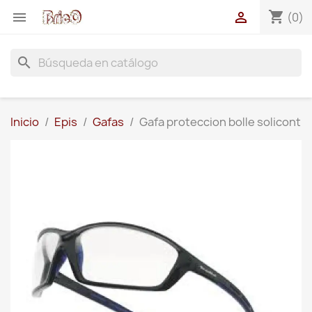
shopping_cart


(0)
search
Inicio
Epis
Gafas
Gafa proteccion bolle solicont