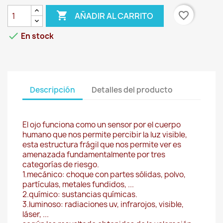

favorite_border
AÑADIR AL CARRITO

En stock
Descripción
Detalles del producto
El ojo funciona como un sensor por el cuerpo
humano que nos permite percibir la luz visible,
esta estructura frágil que nos permite ver es
amenazada fundamentalmente por tres
categorías de riesgo.
1.mecánico: choque con partes sólidas, polvo,
partículas, metales fundidos, ...
2.químico: sustancias químicas.
3.luminoso: radiaciones uv, infrarojos, visible,
láser, ...