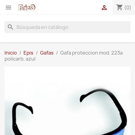
shopping_cart


(0)
search
Inicio
Epis
Gafas
Gafa proteccion mod. 223a
policarb. azul