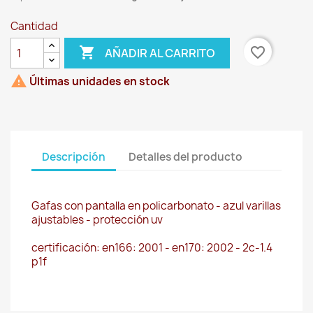
Cantidad

favorite_border
AÑADIR AL CARRITO

Últimas unidades en stock
Descripción
Detalles del producto
Gafas con pantalla en policarbonato - azul varillas
ajustables - protección uv
certificación: en166: 2001 - en170: 2002 - 2c-1.4
p1f