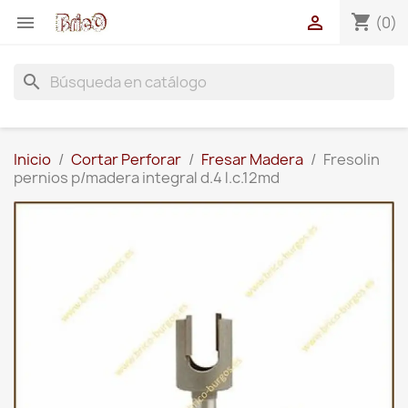
shopping_cart


(0)
search
Inicio
Cortar Perforar
Fresar Madera
Fresolin
pernios p/madera integral d.4 l.c.12md