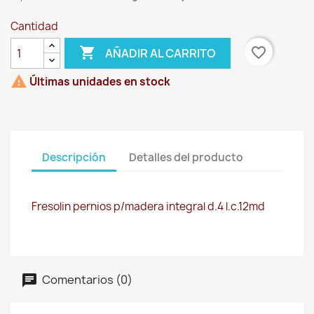
Cantidad

favorite_border
AÑADIR AL CARRITO

Últimas unidades en stock
Descripción
Detalles del producto
Fresolin pernios p/madera integral d.4 l.c.12md
Comentarios (0)