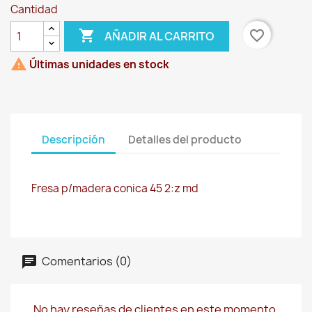
Cantidad

favorite_border
AÑADIR AL CARRITO

Últimas unidades en stock
Descripción
Detalles del producto
Fresa p/madera conica 45 2:z md
Comentarios (0)
No hay reseñas de clientes en este momento.