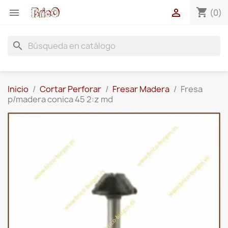
shopping_cart


(0)
search
Inicio
Cortar Perforar
Fresar Madera
Fresa
p/madera conica 45 2:z md