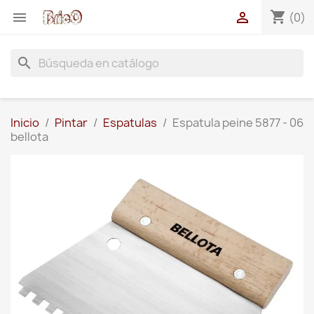
shopping_cart


(0)
search
Inicio
Pintar
Espatulas
Espatula peine 5877 - 06
bellota