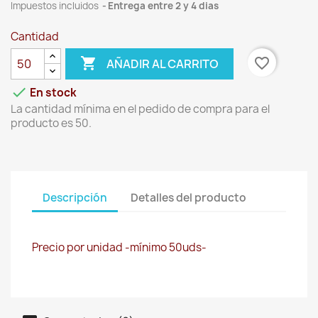
Impuestos incluidos
Entrega entre 2 y 4 dias
Cantidad

favorite_border
AÑADIR AL CARRITO

En stock
La cantidad mínima en el pedido de compra para el
producto es 50.
Descripción
Detalles del producto
Precio por unidad -mínimo 50uds-