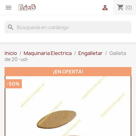
shopping_cart


(0)
search
Inicio
Maquinaria Electrica
Engalletar
Galleta
de 20 -ud-
¡EN OFERTA!
-50%