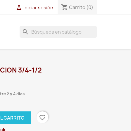
shopping_cart

Carrito
(0)
Iniciar sesión
search
ION 3/4-1/2
re 2 y 4 dias
favorite_border
AL CARRITO
ock