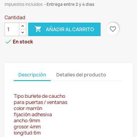
Impuestos incluidos
Entrega entre 2 y 4 dias
Cantidad

favorite_border
AÑADIR AL CARRITO

En stock
Descripción
Detalles del producto
Tipo:burlete de caucho
para:puertas / ventanas
color:marrón
fijación:adhesiva
ancho:9mm
grosor:4mm
longitud:6m