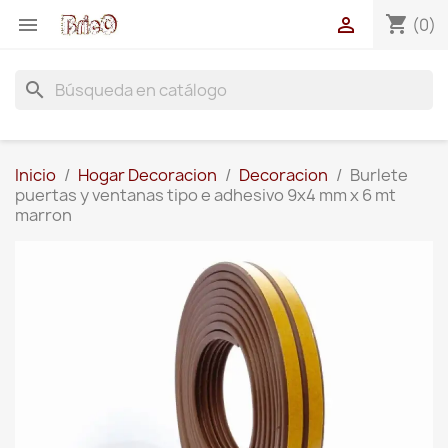
shopping_cart


(0)
search
Inicio
Hogar Decoracion
Decoracion
Burlete
puertas y ventanas tipo e adhesivo 9x4 mm x 6 mt
marron