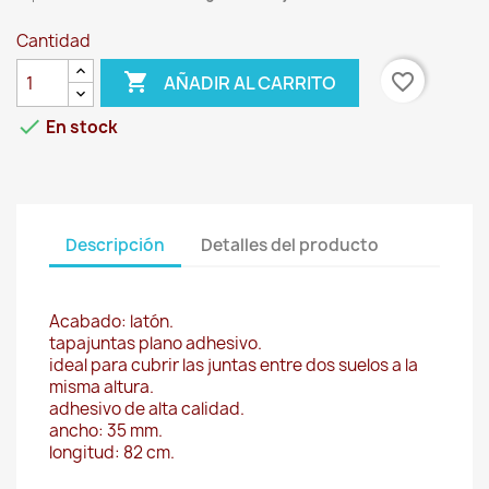
Cantidad

favorite_border
AÑADIR AL CARRITO

En stock
Descripción
Detalles del producto
Acabado: latón.
tapajuntas plano adhesivo.
ideal para cubrir las juntas entre dos suelos a la
misma altura.
adhesivo de alta calidad.
ancho: 35 mm.
longitud: 82 cm.