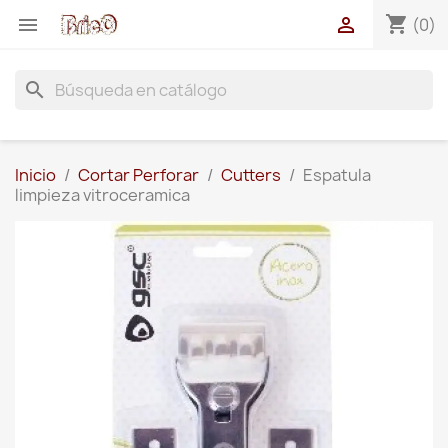
shopping_cart


(0)
search
Inicio
Cortar Perforar
Cutters
Espatula
limpieza vitroceramica