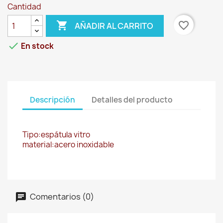
Cantidad

favorite_border
AÑADIR AL CARRITO

En stock
Descripción
Detalles del producto
Tipo:espátula vitro
material:acero inoxidable
Comentarios (0)