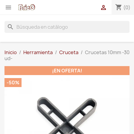
shopping_cart


(0)
search
Inicio
Herramienta
Cruceta
Crucetas 10mm -30
ud-
¡EN OFERTA!
-50%