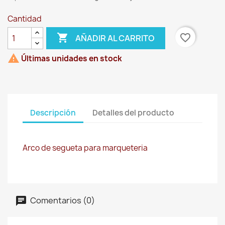
Cantidad

favorite_border
AÑADIR AL CARRITO

Últimas unidades en stock
Descripción
Detalles del producto
Arco de segueta para marqueteria
Comentarios (0)